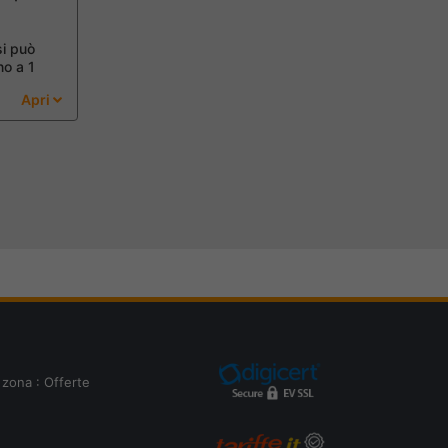
si può
no a 1
Apri
 zona : Offerte