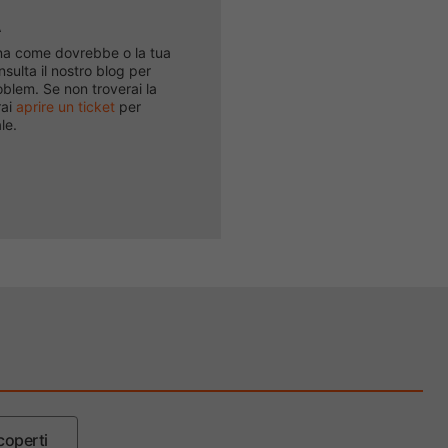
A
iona come dovrebbe o la tua
nsulta il nostro blog per
roblem. Se non troverai la
rai
aprire un ticket
per
le.
coperti