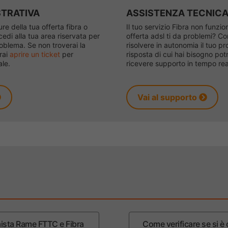
STRATIVA
ASSISTENZA TECNIC
re della tua offerta fibra o
Il tuo servizio Fibra non funz
cedi alla tua area riservata per
offerta adsl ti da problemi? Co
roblema. Se non troverai la
risolvere in autonomia il tuo p
trai
aprire un ticket
per
risposta di cui hai bisogno pot
ale.
ricevere supporto in tempo rea
Vai al supporto
mista Rame FTTC e Fibra
Come verificare se si è 