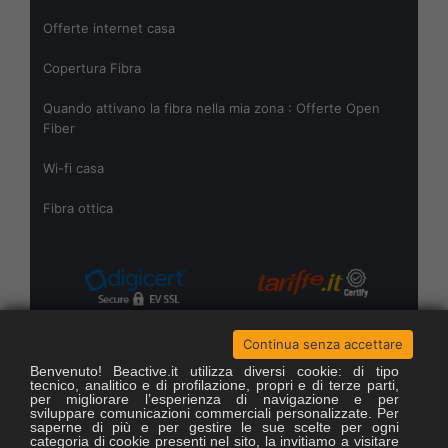
Offerte internet casa
Copertura Fibra
Quando attivano la fibra nella mia zona : Offerte Open
Fiber
Wi-fi casa
Fibra ottica
Offerte open fiber
Continua senza accettare
Benvenuto! Beactive.it utilizza diversi cookie: di tipo
Copertura open fiber
tecnico, analitico e di profilazione, propri e di terze parti,
per migliorare l’esperienza di navigazione e per
sviluppare comunicazioni commerciali personalizzate. Per
saperne di più e per gestire le sue scelte per ogni
categoria di cookie presenti nel sito, la invitiamo a visitare
ACTIVENETWORK S.p.a. - P. IVA 01599530563