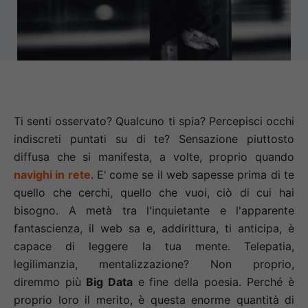
Curiosity
Bio
VinTech
Ti senti osservato? Qualcuno ti spia? Percepisci occhi
Blog
indiscreti puntati su di te? Sensazione piuttosto
diffusa che si manifesta, a volte, proprio quando
navighi in rete
. E'
come se il web sapesse prima di te
quello che cerchi, quello che vuoi, ciò di cui hai
bisogno. A metà tra l'inquietante e l'apparente
fantascienza, il web sa e, addirittura, ti anticipa, è
capace di leggere la tua mente. Telepatia,
legilimanzia, mentalizzazione? Non proprio,
diremmo più
Big Data
e fine della poesia. Perché è
proprio loro il merito, è questa enorme quantità di