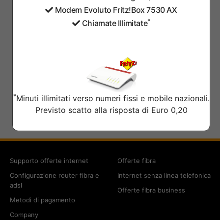
Modem Evoluto Fritz!Box 7530 AX
*
Chiamate Illimitate
*
Minuti illimitati verso numeri fissi e mobile nazionali.
Previsto scatto alla risposta di Euro 0,20
Supporto offerte internet
Offerte fibra
Configurazione router fibra e
Internet senza linea telefonica
adsl
Offerte fibra business
Metodi di pagamento
Company