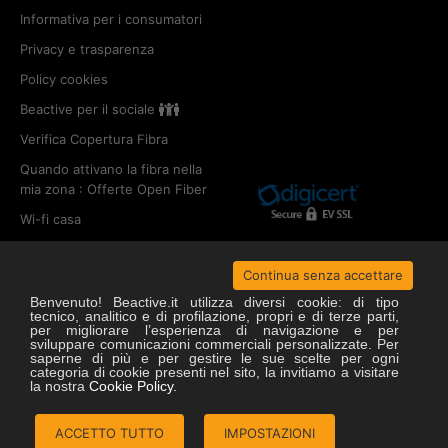
Informativa per i consumatori
Privacy e trasparenza
Policy cookies
Beactive per il sociale
Verifica Copertura Fibra
Quando attivano la fibra nella
mia zona : Offerte Open Fiber
Wi-fi casa
Fibra ottica
Continua senza accettare
Offerte open fiber
Benvenuto! Beactive.it utilizza diversi cookie: di tipo
tecnico, analitico e di profilazione, propri e di terze parti,
Copertura open fiber
per migliorare l’esperienza di navigazione e per
sviluppare comunicazioni commerciali personalizzate. Per
saperne di più e per gestire le sue scelte per ogni
ACTIVENETWORK S.p.a. - P. IVA 01599530563
categoria di cookie presenti nel sito, la invitiamo a visitare
Copyright © 2025
2007-2021 Beactive.it. All rights reserved
la nostra
Cookie Policy.
ACCETTO TUTTO
IMPOSTAZIONI