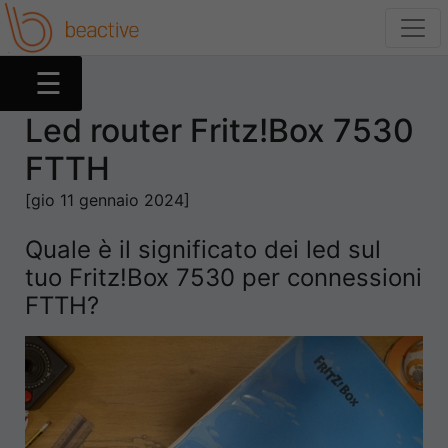
☰
Led router Fritz!Box 7530
FTTH
Web
[gio 11 gennaio 2024]
Social
Quale è il significato dei led sul
App
tuo Fritz!Box 7530 per connessioni
FTTH?
Device
Tutorial
Entertainment