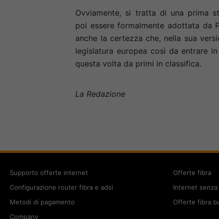
Ovviamente, si tratta di una prima s
poi essere formalmente adottata da Pa
anche la certezza che, nella sua versio
legislatura europea così da entrare i
questa volta da primi in classifica.
La Redazione
Supporto offerte internet
Offerte fibra
Configurazione router fibra e adsl
Internet senza 
Metodi di pagamento
Offerte fibra b
Company