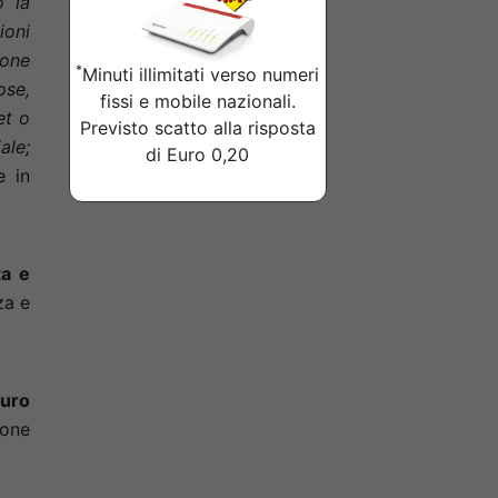
o la
ioni
ione
*
Minuti illimitati verso numeri
ose,
fissi e mobile nazionali.
et o
Previsto scatto alla risposta
ale;
di Euro 0,20
e in
a e
za e
euro
ione