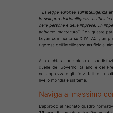
Curiosity
“La legge europea sull’
intelligenza art
lo sviluppo dell’intelligenza artificiale 
Bio
delle persone e delle imprese. Un impe
abbiamo mantenuto”.
Con queste paro
VinTech
Leyen commenta su X l'AI ACT, un pr
rigorosa dell'intelligenza artificiale, a
Blog
Alla dichiarazione piena di soddisf
quelle del Governo italiano e del P
nell'apprezzare gli sforzi fatti e il risu
livello mondiale sul tema.
Naviga al massimo con
L'approdo al neonato quadro normativo
36 ore
di negoziato tra Parlamento