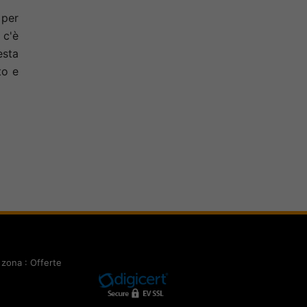
 per
 c'è
esta
to e
 zona : Offerte