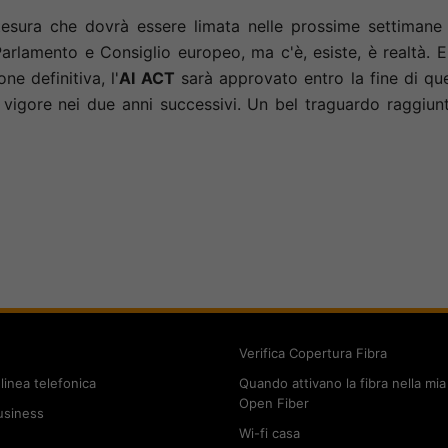
tesura che dovrà essere limata nelle prossime settimane
rlamento e Consiglio europeo, ma c'è, esiste, è realtà. E
ne definitiva, l'
AI ACT
sarà approvato entro la fine di qu
n vigore nei due anni successivi. Un bel traguardo raggiun
Verifica Copertura Fibra
linea telefonica
Quando attivano la fibra nella mia
Open Fiber
usiness
Wi-fi casa