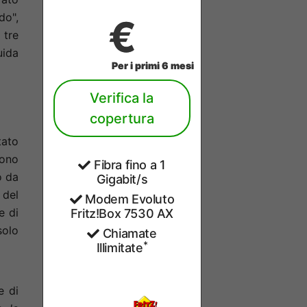
do",
€
 tre
uida
Per i primi 6 mesi
Verifica la
copertura
tato
vono
Fibra fino a 1
o da
Gigabit/s
 del
Modem Evoluto
e di
Fritz!Box 7530 AX
solo
Chiamate
*
Illimitate
e di