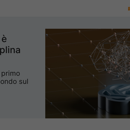
 è
plina
l primo
mondo sul