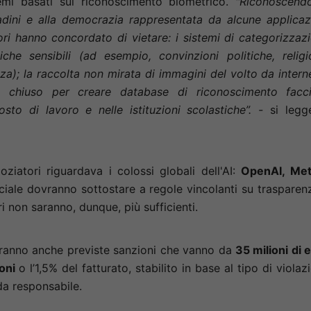
stemi basati sul riconoscimento biometrico.
"Riconoscend
ttadini e alla democrazia rappresentata da alcune applicaz
latori hanno concordato di vietare: i sistemi di categorizzaz
iche sensibili (ad esempio, convinzioni politiche, religi
zza); la raccolta non mirata di immagini del volto da intern
o chiuso per creare database di riconoscimento facci
sto di lavoro e nelle istituzioni scolastiche”. -
si legg
.
ziatori riguardava i colossi globali dell'AI:
OpenAI, Met
tificiale dovranno sottostare a regole vincolanti su trasparen
ri non saranno, dunque, più sufficienti.
aranno anche previste sanzioni che vanno da
35 milioni di 
ioni
o l’1,5% del fatturato, stabilito in base al tipo di violaz
da responsabile.