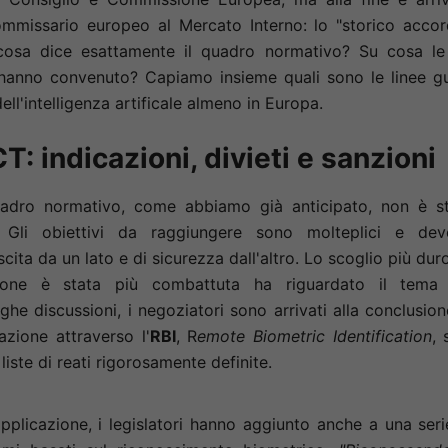
ommissario europeo al Mercato Interno: lo "storico accor
 cosa dice esattamente il quadro normativo? Su cosa le
o hanno convenuto? Capiamo insieme quali sono le linee g
dell'intelligenza artificale almeno in Europa.
CT: indicazioni, divieti e sanzioni
uadro normativo, come abbiamo già anticipato, non è s
o. Gli obiettivi da raggiungere sono molteplici e de
ita da un lato e di sicurezza dall'altro. Lo scoglio più dur
ione è stata più combattuta ha riguardato il tema
ghe discussioni, i negoziatori sono arrivati alla conclusion
azione attraverso l'
RBI
, R
emote Biometric Identification
, 
liste di reati rigorosamente definite.
pplicazione, i legislatori hanno aggiunto anche a una seri