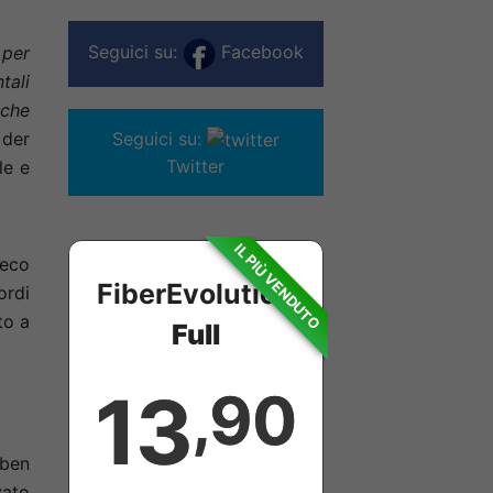
Seguici su:
Facebook
 per
tali
 che
 der
Seguici su:
Twitter
le e
IL PIÙ VENDUTO
 eco
FiberEvolution
ordi
to a
Full
13
,90
 ben
vato