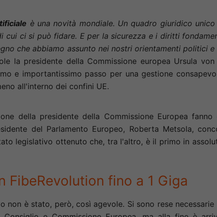
ificiale
è una novità mondiale. Un quadro giuridico unico
di cui ci si può fidare. E per la sicurezza e i diritti fondamen
gno che abbiamo assunto nei nostri orientamenti politici e
le la presidente della Commissione europea Ursula von
imo e importantissimo passo per una gestione consapevo
lmeno all'interno dei confini UE.
azione della presidente della Commissione Europea fanno
residente del Parlamento Europeo, Roberta Metsola, conc
ltato legislativo ottenuto che, tra l'altro, è il primo in assolu
 FibeRevolution fino a 1 Giga
 non è stato, però, così agevole. Si sono rese necessarie
, Consiglio e Commissione Europea, ma alla fine è arri