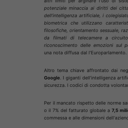
altri limiti per arginare l'uso di si
potenziale minaccia ai diritti dei ci
dell’intelligenza artificiale, i colegis
biometrica che utilizzano caratterist
filosofiche, orientamento sessuale, ra
da filmati di telecamere a circuit
riconoscimento delle emozioni sul po
una nota diffusa dal l'Europarlamento
Altro tema chiave affrontato dai nego
Google
. I giganti dell'intelligenza ar
sicurezza. I codici di condotta volonta
Per il mancato rispetto delle norme s
o il 7% del fatturato globale a
7,5 mil
commessa e alle dimensioni dell'azien