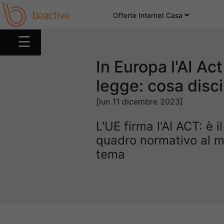
Offerte Internet Casa
☰
In Europa l'AI Act
Web
legge: cosa disci
[lun 11 dicembre 2023]
Social
L'UE firma l'AI ACT: è i
App
quadro normativo al 
tema
Device
Tutorial
Entertainment