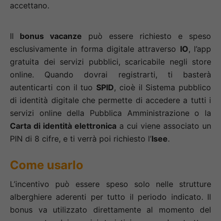
accettano.
Il
bonus vacanze
può essere richiesto e speso
esclusivamente in forma digitale attraverso
IO
, l’app
gratuita dei servizi pubblici, scaricabile negli store
online. Quando dovrai registrarti, ti basterà
autenticarti con il tuo
SPID
, cioè il Sistema pubblico
di identità digitale che permette di accedere a tutti i
servizi online della Pubblica Amministrazione o la
Carta di identità elettronica
a cui viene associato un
PIN di 8 cifre, e ti verrà poi richiesto l’
Isee
.
Come usarlo
L’incentivo può essere speso solo nelle strutture
alberghiere aderenti per tutto il periodo indicato. Il
bonus va utilizzato direttamente al momento del