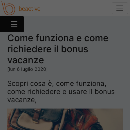
☰
Come funziona e come
richiedere il bonus
Web
vacanze
Social
[lun 6 luglio 2020]
App
Scopri cosa è, come funziona,
come richiedere e usare il bonus
Device
vacanze,
Tutorial
Entertainment