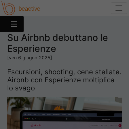
☰
Su Airbnb debuttano le
Esperienze
Web
[ven 6 giugno 2025]
Social
Escursioni, shooting, cene stellate.
App
Airbnb con Esperienze moltiplica
lo svago
Device
Tutorial
Entertainment