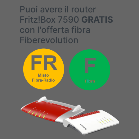
Puoi avere il router
Fritz!Box 7590
GRATIS
con l'offerta fibra
Fiberevolution