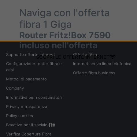
Naviga con l'offerta
fibra
1 Giga
Router Fritz!Box 7590
incluso nell'offerta
Supporto offerte internet
Offerte fibra
SCOPRI LE OFFERTE INTERNET
Configurazione router fibra e
Internet senza linea telefonica
adsl
Offerte fibra business
Metodi di pagamento
Company
Informativa per i consumatori
Privacy e trasparenza
Policy cookies
Beactive per il sociale
Verifica Copertura Fibra