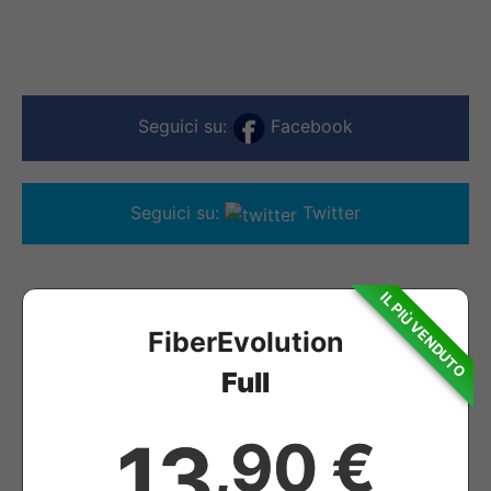
Seguici su:
Facebook
Seguici su:
Twitter
IL PIÙ VENDUTO
FiberEvolution
Full
13
,90 €